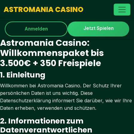
ASTROMANIA CASINO
Jetzt Spielen
Anmelden
Astromania Casino:
Willkommenspaket bis
3.500€ + 350 Freispiele
1. Einleitung
Willkommen bei Astromania Casino. Der Schutz Ihrer
persönlichen Daten ist uns wichtig. Diese
Datenschutzerklärung informiert Sie darüber, wie wir Ihre
Daten erheben, verwenden und schützen.
2. Informationen zum
Datenverantwortlichen