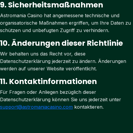
9. Sicherheitsmaßnahmen
Astromania Casino hat angemessene technische und
organisatorische Maßnahmen ergriffen, um Ihre Daten zu
schützen und unbefugten Zugriff zu verhindern.
10. Änderungen dieser Richtlinie
Wir behalten uns das Recht vor, diese
Datenschutzerklärung jederzeit zu ändern. Änderungen
werden auf unserer Website veröffentlicht.
11. Kontaktinformationen
Für Fragen oder Anliegen bezüglich dieser
Datenschutzerklärung können Sie uns jederzeit unter
support@astromaniacasino.com
kontaktieren.