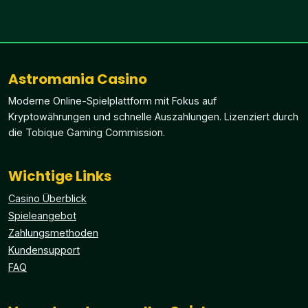
Astromania Casino
Moderne Online-Spielplattform mit Fokus auf
Kryptowährungen und schnelle Auszahlungen. Lizenziert durch
die Tobique Gaming Commission.
Wichtige Links
Casino Überblick
Spieleangebot
Zahlungsmethoden
Kundensupport
FAQ