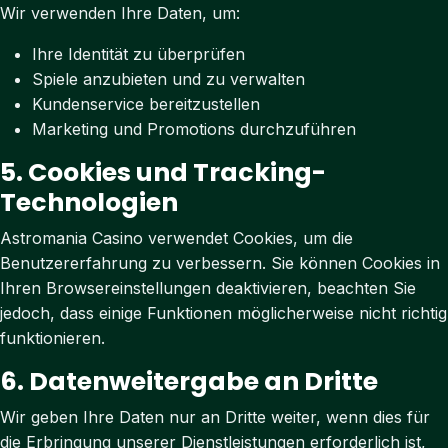
Wir verwenden Ihre Daten, um:
Ihre Identität zu überprüfen
Spiele anzubieten und zu verwalten
Kundenservice bereitzustellen
Marketing und Promotions durchzuführen
5. Cookies und Tracking-
Technologien
Astromania Casino verwendet Cookies, um die
Benutzererfahrung zu verbessern. Sie können Cookies in
Ihren Browsereinstellungen deaktivieren, beachten Sie
jedoch, dass einige Funktionen möglicherweise nicht richtig
funktionieren.
6. Datenweitergabe an Dritte
Wir geben Ihre Daten nur an Dritte weiter, wenn dies für
die Erbringung unserer Dienstleistungen erforderlich ist,