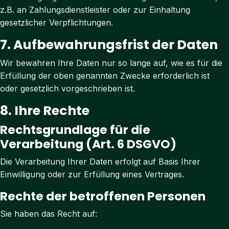
z.B. an Zahlungsdienstleister oder zur Einhaltung
gesetzlicher Verpflichtungen.
7. Aufbewahrungsfrist der Daten
Wir bewahren Ihre Daten nur so lange auf, wie es für die
Erfüllung der oben genannten Zwecke erforderlich ist
oder gesetzlich vorgeschrieben ist.
8. Ihre Rechte
Rechtsgrundlage für die
Verarbeitung (Art. 6 DSGVO)
Die Verarbeitung Ihrer Daten erfolgt auf Basis Ihrer
Einwilligung oder zur Erfüllung eines Vertrages.
Rechte der betroffenen Personen
Sie haben das Recht auf: